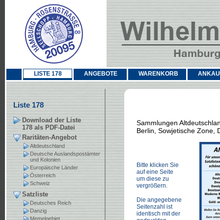
LISTE 178
ANGEBOTE
WARENKORB
ANKAU
Liste 178
Download der Liste
Sammlungen Altdeutschland
178 als PDF-Datei
Berlin, Sowjetische Zone,
Raritäten-Angebot
Altdeutschland
Deutsche Auslandspostämter
und Kolonien
Bitte klicken Sie
Europäische Länder
auf eine Seite
Österreich
um diese zu
Schweiz
vergrößern.
Satzliste
Die angegebene
Deutsches Reich
Seitenzahl ist
Danzig
identisch mit der
Memelgebiet