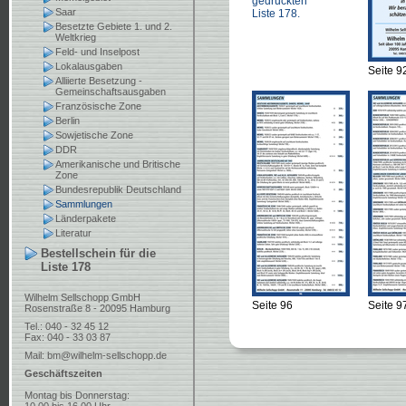
gedruckten
Saar
Liste 178.
Besetzte Gebiete 1. und 2.
Weltkrieg
Feld- und Inselpost
Lokalausgaben
Seite 9
Alliierte Besetzung -
Gemeinschaftsausgaben
Französische Zone
Berlin
Sowjetische Zone
DDR
Amerikanische und Britische
Zone
Bundesrepublik Deutschland
Sammlungen
Länderpakete
Literatur
Bestellschein für die
Liste 178
Wilhelm Sellschopp GmbH
Seite 96
Seite 9
Rosenstraße 8 - 20095 Hamburg
Tel.: 040 - 32 45 12
Fax: 040 - 33 03 87
Mail:
bm@wilhelm-sellschopp.de
Geschäftszeiten
Montag bis Donnerstag: