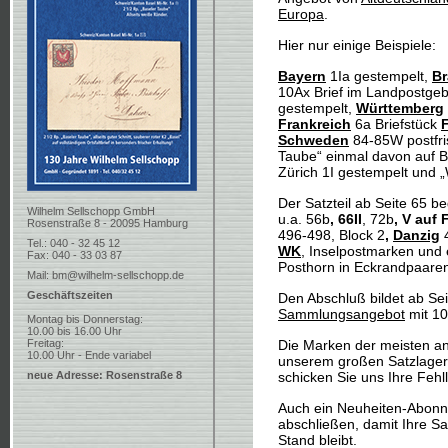
Europa
.
Hier nur einige Beispiele:
Bayern
1Ia gestempelt,
B
10Ax Brief im Landpostgeb
gestempelt,
Württemberg
Frankreich
6a Briefstück
Schweden
84-85W postfr
Taube“ einmal davon auf B
Zürich 1I gestempelt und 
Der Satzteil ab Seite 65 b
Wilhelm Sellschopp GmbH
u.a. 56b
, 66II
, 72b
, V auf
Rosenstraße 8 - 20095 Hamburg
496-498, Block 2
,
Danzig
4
Tel.: 040 - 32 45 12
WK
, Inselpostmarken und 
Fax: 040 - 33 03 87
Posthorn in Eckrandpaare
Mail:
bm@wilhelm-sellschopp.de
Geschäftszeiten
Den Abschluß bildet ab Sei
Sammlungsangebot
mit 1
Montag bis Donnerstag:
10.00 bis 16.00 Uhr
Freitag:
Die Marken der meisten a
10.00 Uhr - Ende variabel
unserem großen Satzlager e
neue Adresse: Rosenstraße 8
schicken Sie uns Ihre Fehll
Auch ein Neuheiten-Abonn
abschließen, damit Ihre 
Stand bleibt.