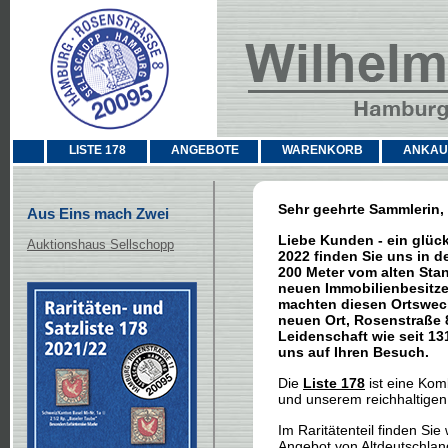
LISTE 178
ANGEBOTE
WARENKORB
ANKAU
Sehr geehrte Sammlerin,
Aus Eins mach Zwei
Liebe Kunden - ein glück
Auktionshaus Sellschopp
2022 finden Sie uns in 
200 Meter vom alten Stan
neuen Immobilienbesitze
machten diesen Ortswec
neuen Ort, Rosenstraße 8
Leidenschaft wie seit 131
uns auf Ihren Besuch.
Die
Liste 178
ist eine Kom
und unserem reichhaltigen
Im Raritätenteil finden Si
Angebot von
Altdeutschlan